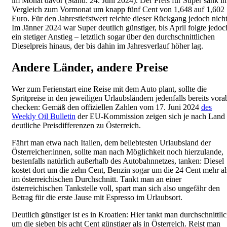
im Monat davor (Stand: 24. Juni 2024). Der Preis für Super sank i
Vergleich zum Vormonat um knapp fünf Cent von 1,648 auf 1,602
Euro. Für den Jahrestiefstwert reichte dieser Rückgang jedoch nicht
Im Jänner 2024 war Super deutlich günstiger, bis April folgte jedoc
ein stetiger Anstieg – letztlich sogar über den durchschnittlichen
Dieselpreis hinaus, der bis dahin im Jahresverlauf höher lag.
Andere Länder, andere Preise
Wer zum Ferienstart eine Reise mit dem Auto plant, sollte die
Spritpreise in den jeweiligen Urlaubsländern jedenfalls bereits vora
checken: Gemäß den offiziellen Zahlen vom 17. Juni 2024
des
Weekly Oil Bulletin
der EU-Kommission zeigen sich je nach Land
deutliche Preisdifferenzen zu Österreich.
Fährt man etwa nach Italien, dem beliebtesten Urlaubsland der
Österreicher:innen, sollte man nach Möglichkeit noch hierzulande,
bestenfalls natürlich außerhalb des Autobahnnetzes, tanken: Diesel
kostet dort um die zehn Cent, Benzin sogar um die 24 Cent mehr al
im österreichischen Durchschnitt. Tankt man an einer
österreichischen Tankstelle voll, spart man sich also ungefähr den
Betrag für die erste Jause mit Espresso im Urlaubsort.
Deutlich günstiger ist es in Kroatien: Hier tankt man durchschnittli
um die sieben bis acht Cent günstiger als in Österreich. Reist man