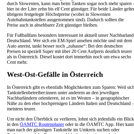
durch Slowenien, kann man beim Tanken sogar noch mehr sparen 
hier ist der Liter zehn bis elf Cent günstiger. Für beide Länder gelte
übrigens festgelegte Höchstpreise (wobei in Slowenien
Autobahntankstellen ausgenommen sind). Dadurch sollten die
Preise auch in absehbarer Zeit günstiger bleiben.
Für Fußballfans besonders interessant ist aktuell unser Nachbarland
Deutschland. Wer sich ein EM-Spiel ansehen möchte und mit dem
Auto anreist, tankt besser noch „zuhause“: Bei den deutschen
Preisen ist speziell Super mit über 20 Cent Aufpreis deutlich teurer
als in Österreich. Diesel kostet dort immerhin noch um etwa sechs
Cent mehr.
West-Ost-Gefälle in Österreich
In Österreich gibt es ebenfalls Möglichkeiten zum Sparen: Weil sic
Tankstellenbetreiber:innen unter anderem an den jeweiligen
Nachbarländern orientieren, ist es im Westen – in geographischer
Nähe zu den eher hochpreisigen Ländern Italien und Deutschland 
meistens teurer.
Um nicht den Überblick zu verlieren, lohnt sich jedenfalls ein Blick
in den
ÖAMTC Routenplaner
oder in die ÖAMTC App. Hier kan
man nach der günstigen Tankstelle im Umkreis suchen oder