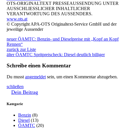
OTS-ORIGINALTEXT PRESSEAUSSENDUNG UNTER
AUSSCHLIESSLICHER INHALTLICHER
VERANTWORTUNG DES AUSSENDERS.
www.ots.at
© Copyright APA-OTS Originaltext-Service GmbH und der
jeweilige Aussender
neuer
ÖAMTC: Benzin- und Dieselpreise mit „Kopf an Kopf
Rennen“
zurück zur Liste
älter
ÖAMTC Spritpreischeck: Diesel deutlich billiger
Schreibe einen Kommentar
Du musst
angemeldet
sein, um einen Kommentar abzugeben.
schließen
Dein Beitrag
Kategorie
Benzin
(8)
Diesel
(13)
ÖAMTC
(20)