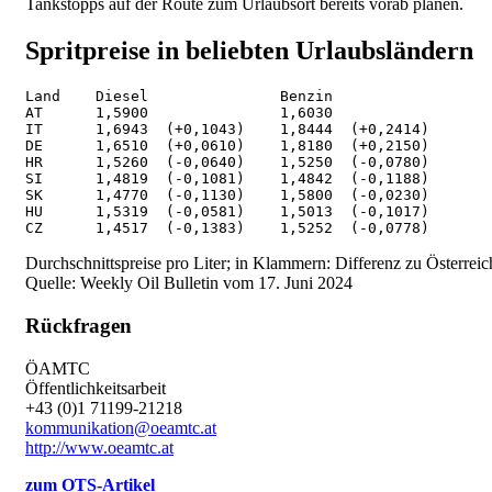
Tankstopps auf der Route zum Urlaubsort bereits vorab planen.
Spritpreise in beliebten Urlaubsländern
Land    Diesel               Benzin
AT      1,5900               1,6030
IT      1,6943  (+0,1043)    1,8444  (+0,2414)
DE      1,6510  (+0,0610)    1,8180  (+0,2150)
HR      1,5260  (-0,0640)    1,5250  (-0,0780)
SI      1,4819  (-0,1081)    1,4842  (-0,1188)
SK      1,4770  (-0,1130)    1,5800  (-0,0230)
HU      1,5319  (-0,0581)    1,5013  (-0,1017)
CZ      1,4517  (-0,1383)    1,5252  (-0,0778)
Durchschnittspreise pro Liter; in Klammern: Differenz zu Österreic
Quelle: Weekly Oil Bulletin vom 17. Juni 2024
Rückfragen
ÖAMTC
Öffentlichkeitsarbeit
+43 (0)1 71199-21218
kommunikation@oeamtc.at
http://www.oeamtc.at
zum OTS-Artikel