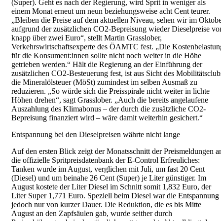
(Super). Geht es nach der Regierung, wird Sprit in weniger als
einem Monat erneut um neun beziehungsweise acht Cent teurer.
„Bleiben die Preise auf dem aktuellen Niveau, sehen wir im Oktob
aufgrund der zusätzlichen CO2-Bepreisung wieder Dieselpreise vo
knapp über zwei Euro“, stellt Martin Grasslober,
Verkehrswirtschaftsexperte des ÖAMTC fest. „Die Kostenbelastun
für die Konsument:innen sollte nicht noch weiter in die Höhe
getrieben werden.“ Hält die Regierung an der Einführung der
zusätzlichen CO2-Besteuerung fest, ist aus Sicht des Mobilitätsclub
die Mineralölsteuer (MöSt) zumindest im selben Ausmaß zu
reduzieren. „So würde sich die Preisspirale nicht weiter in lichte
Höhen drehen“, sagt Grasslober. „Auch die bereits angelaufene
Auszahlung des Klimabonus – der durch die zusätzliche CO2-
Bepreisung finanziert wird – wäre damit weiterhin gesichert.“
Entspannung bei den Dieselpreisen währte nicht lange
Auf den ersten Blick zeigt der Monatsschnitt der Preismeldungen a
die offizielle Spritpreisdatenbank der E-Control Erfreuliches:
Tanken wurde im August, verglichen mit Juli, um fast 20 Cent
(Diesel) und um beinahe 26 Cent (Super) je Liter günstiger. Im
August kostete der Liter Diesel im Schnitt somit 1,832 Euro, der
Liter Super 1,771 Euro. Speziell beim Diesel war die Entspannung
jedoch nur von kurzer Dauer. Die Reduktion, die es bis Mitte
August an den Zapfsäulen gab, wurde seither durch