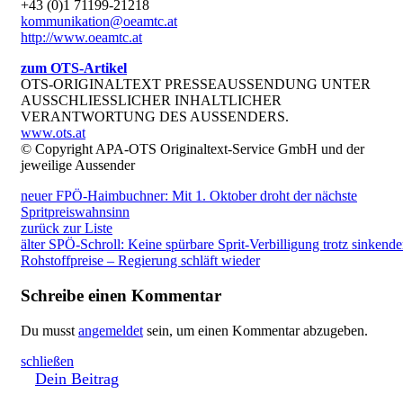
+43 (0)1 71199-21218
kommunikation@oeamtc.at
http://www.oeamtc.at
zum OTS-Artikel
OTS-ORIGINALTEXT PRESSEAUSSENDUNG UNTER
AUSSCHLIESSLICHER INHALTLICHER
VERANTWORTUNG DES AUSSENDERS.
www.ots.at
© Copyright APA-OTS Originaltext-Service GmbH und der
jeweilige Aussender
neuer
FPÖ-Haimbuchner: Mit 1. Oktober droht der nächste
Spritpreiswahnsinn
zurück zur Liste
älter
SPÖ-Schroll: Keine spürbare Sprit-Verbilligung trotz sinkende
Rohstoffpreise – Regierung schläft wieder
Schreibe einen Kommentar
Du musst
angemeldet
sein, um einen Kommentar abzugeben.
schließen
Dein Beitrag