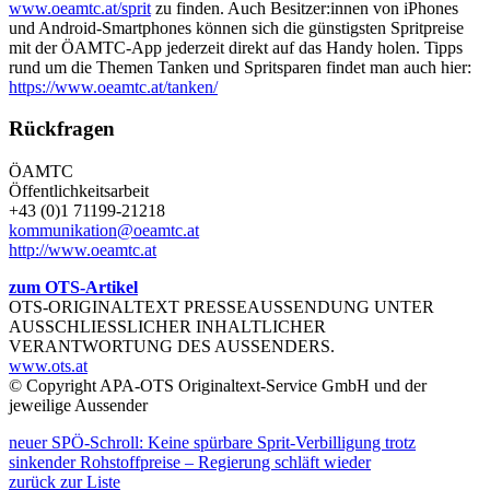
www.oeamtc.at/sprit
zu finden. Auch Besitzer:innen von iPhones
und Android-Smartphones können sich die günstigsten Spritpreise
mit der ÖAMTC-App jederzeit direkt auf das Handy holen. Tipps
rund um die Themen Tanken und Spritsparen findet man auch hier:
https://www.oeamtc.at/tanken/
Rückfragen
ÖAMTC
Öffentlichkeitsarbeit
+43 (0)1 71199-21218
kommunikation@oeamtc.at
http://www.oeamtc.at
zum OTS-Artikel
OTS-ORIGINALTEXT PRESSEAUSSENDUNG UNTER
AUSSCHLIESSLICHER INHALTLICHER
VERANTWORTUNG DES AUSSENDERS.
www.ots.at
© Copyright APA-OTS Originaltext-Service GmbH und der
jeweilige Aussender
neuer
SPÖ-Schroll: Keine spürbare Sprit-Verbilligung trotz
sinkender Rohstoffpreise – Regierung schläft wieder
zurück zur Liste