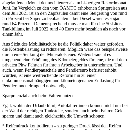
abgelaufenen Monat dennoch teurer als im bisherigen Rekordmonat
Juni. Im Vergleich zu den vom ÖAMTC erhobenen Spritpreisen aus
dem Juli 2021 ist an den Zapfsäulen damit eine Steigerung von rund
55 Prozent bei Super zu beobachten – bei Diesel waren es sogar
rund 64 Prozent. Dementsprechend musste man für eine 50-Liter-
Tankfüllung im Juli 2022 rund 40 Euro mehr bezahlen als noch vor
einem Jahr.
Aus Sicht des Mobilitätsclubs ist die Politik daher weiter gefordert,
die Kostenbelastung zu reduzieren. Möglich wäre das beispielsweise
durch eine Senkung der Mineralölsteuer. Weiters braucht es
umgehend eine Erhöhung des Kilometergeldes für jene, die mit dem
privaten Pkw Fahrten für ihre:n Arbeitgeber:in unternehmen. Und
auch, wenn Pendlerpauschale und Pendlereuro befristet erhöht
wurden, ist eine weitreichende Reform hin zu einer
einkommensunabhängigen und kilometergenauen Entlastung für
Pendler:innen dringend notwendig.
Sparpotenzial auch beim Fahren nutzen
Egal, wohin der Urlaub führt, Autofahrer:innen können nicht nur bei
der Wahl der richtigen Tankstelle, sondern auch beim Fahren Geld
sparen und damit auch gleichzeitig die Umwelt schonen:
* Reifendruck kontrollieren – zu geringer Druck lässt den Reifen